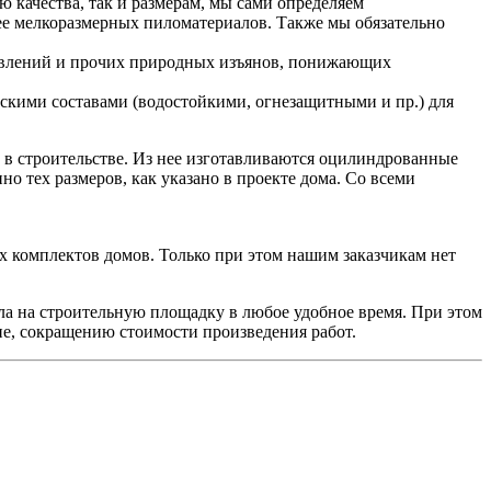
ю качества, так и размерам, мы сами определяем
лее мелкоразмерных пиломатериалов. Также мы обязательно
ветвлений и прочих природных изъянов, понижающих
скими составами (водостойкими, огнезащитными и пр.) для
 в строительстве. Из нее изготавливаются оцилиндрованные
о тех размеров, как указано в проекте дома. Со всеми
ых комплектов домов. Только при этом нашим заказчикам нет
ла на строительную площадку в любое удобное время. При этом
вие, сокращению стоимости произведения работ.