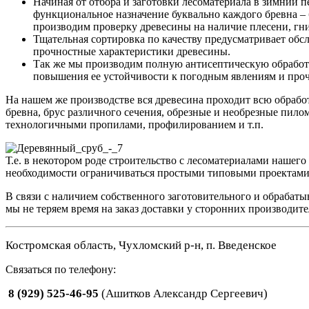
Начиная от отбора и заготовки лесоматериала в зимний п
функциональное назначение буквально каждого бревна – 
производим проверку древесины на наличие плесени, гн
Тщательная сортировка по качеству предусматривает обс
прочностные характеристики древесины.
Так же мы производим полную антисептическую обработк
повышения ее устойчивости к погодным явлениям и про
На нашем же производстве вся древесина проходит всю обрабо
бревна, брус различного сечения, обрезные и необрезные пилом
технологичными пропилами, профилированием и т.п.
Т.е. в некотором роде строительство с лесоматериалами нашег
необходимости ограничиваться простыми типовыми проектами
В связи с наличием собственного заготовительного и обрабат
мы не теряем время на заказ доставки у сторонних производит
Костромская область, Чухломский р-н, п. Введенское
Cвязаться по телефону:
8 (929) 525-46-95
(Ашитков Александр Сергеевич)