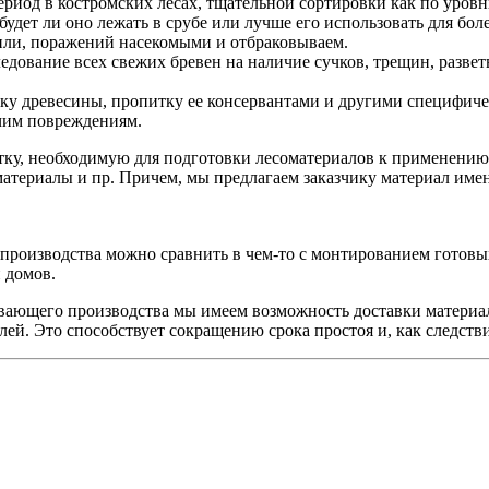
ериод в костромских лесах, тщательной сортировки как по уровн
будет ли оно лежать в срубе или лучше его использовать для бо
или, поражений насекомыми и отбраковываем.
ледование всех свежих бревен на наличие сучков, трещин, раз
у древесины, пропитку ее консервантами и другими специфиче
чим повреждениям.
тку, необходимую для подготовки лесоматериалов к применению
атериалы и пр. Причем, мы предлагаем заказчику материал именн
о производства можно сравнить в чем-то с монтированием готов
 домов.
ывающего производства мы имеем возможность доставки материа
елей. Это способствует сокращению срока простоя и, как следст