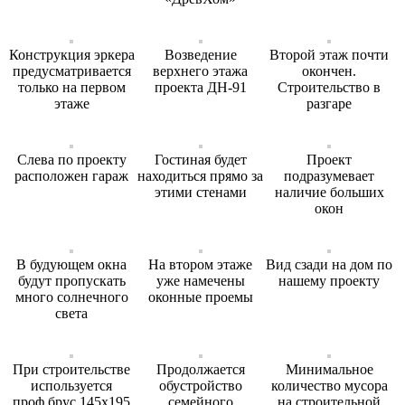
Конструкция эркера
Возведение
Второй этаж почти
предусматривается
верхнего этажа
окончен.
только на первом
проекта ДН-91
Строительство в
этаже
разгаре
Слева по проекту
Гостиная будет
Проект
расположен гараж
находиться прямо за
подразумевает
этими стенами
наличие больших
окон
В будующем окна
На втором этаже
Вид сзади на дом по
будут пропускать
уже намечены
нашему проекту
много солнечного
оконные проемы
света
При строительстве
Продолжается
Минимальное
используется
обустройство
количество мусора
проф.брус 145х195
семейного
на строительной