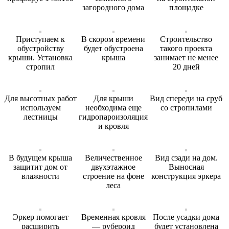
загородного дома
площадке
Приступаем к
В скором времени
Строительство
обустройству
будет обустроена
такого проекта
крыши. Установка
крыша
занимает не менее
стропил
20 дней
Для высотных работ
Для крыши
Вид спереди на сруб
используем
необходима еще
со стропилами
лестницы
гидропароизоляция
и кровля
В будущем крыша
Величественное
Вид сзади на дом.
защитит дом от
двухэтажное
Выносная
влажности
строение на фоне
конструкция эркера
леса
Эркер помогает
Временная кровля
После усадки дома
расширить
— рубероид
будет установлена