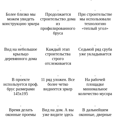
Более близко мы
Продолжается
При строительстве
можем увидеть
строительство дома
мы использовали
конструкцию эркера
из
технологию
профилированного
«теплый угол»
бруса
Вид на небольшое
Каждый этап
Седьмой ряд сруба
крыльцо
строительства
уже укладывается
деревянного дома
строго
отслеживается
В проекте
11 ряд уложен. Все
На рабочей
используется проф.
более четко
площадке
брус размерами
виднеется эркер
минимальное
145х195
количество мусора
Время делать
Вид на дом. А вы
В дальнейшем
оконные проемы
уже видите здесь
оконные, дверные