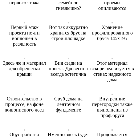
первого этажа
семейное
проемы
гнездышко?
опиливаются
Первый этаж
Вот так аккуратно
Хранение
проекта почти
хранится брус на
профилированного
воплощен в
строй.площадке
бруса 145х195
реальность
Здесь же и материал
Вид сзади на
Этот материал
для обрешетки
проект. Древесина
вскоре реализуется в
крыши
всегда эстетична
стенах надежного
дома
Строительство в
Сруб дома на
Внутренние
процессе, на фоне
ленточном
перегородки также
живописного леса
фундаменте
выполнены из
проф.бруса
Обустройство
Именно здесь будет
Продолжается