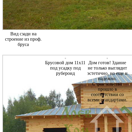
Вид сзади на
строение из проф.
бруса
Брусовой дом 11х11
Дом готов! Здание
под усадку под
не только выглядит
рубероид
эстетично, но еще и
надежно.
Строительство
прошло в
соответствии со
всеми стандартами.