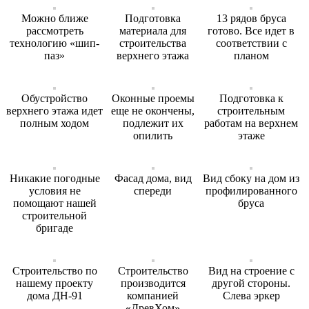
Можно ближе
Подготовка
13 рядов бруса
рассмотреть
материала для
готово. Все идет в
технологию «шип-
строительства
соответствии с
паз»
верхнего этажа
планом
Обустройство
Оконные проемы
Подготовка к
верхнего этажа идет
еще не окончены,
строительным
полным ходом
подлежит их
работам на верхнем
опилить
этаже
Никакие погодные
Фасад дома, вид
Вид сбоку на дом из
условия не
спереди
профилированного
помощают нашей
бруса
строительной
бригаде
Строительство по
Строительство
Вид на строение с
нашему проекту
производится
другой стороны.
дома ДН-91
компанией
Слева эркер
«ДревХом»