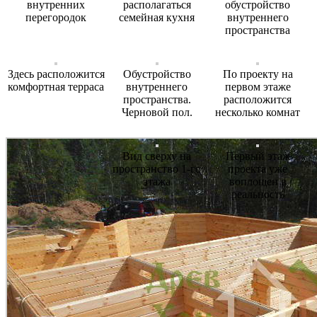
внутренних
располагаться
обустройство
перегородок
семейная кухня
внутреннего
пространства
Здесь расположится
Обустройство
По проекту на
комфортная терраса
внутреннего
первом этаже
пространства.
расположится
Черновой пол.
несколько комнат
Вид сверху на
Первый этаж
пространство 1-го
проекта уже
этажа
воплощен в
реальность