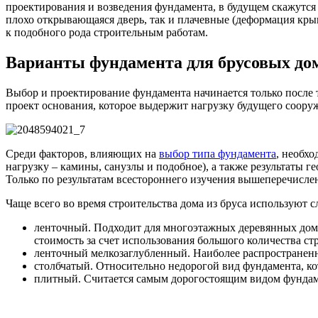
проектирования и возведения фундамента, в будущем скажутся
плохо открывающаяся дверь, так и плачевные (деформация кры
к подобного рода строительным работам.
Варианты фундамента для брусовых до
Выбор и проектирование фундамента начинается только после т
проект основания, которое выдержит нагрузку будущего соору
Среди факторов, влияющих на
выбор типа фундамента
, необх
нагрузку – камины, санузлы и подобное), а также результаты г
Только по результатам всестороннего изучения вышеперечисл
Чаще всего во время строительства дома из бруса используют
ленточный. Подходит для многоэтажных деревянных домо
стоимость за счет использования большого количества ст
ленточный мелкозаглубленный. Наиболее распространенн
столбчатый. Относительно недорогой вид фундамента, ко
плитный. Считается самым дорогостоящим видом фундамен