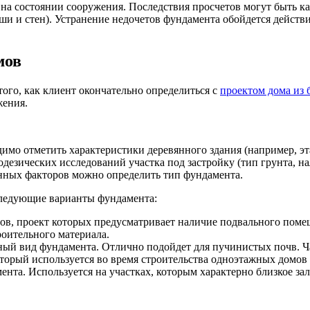
 на состоянии сооружения. Последствия просчетов могут быть к
ши и стен). Устранение недочетов фундамента обойдется действ
мов
ого, как клиент окончательно определиться с
проектом дома из 
жения.
одимо отметить характеристики деревянного здания (например, э
еодезических исследований участка под застройку (тип грунта, 
енных факторов можно определить тип фундамента.
 следующие варианты фундамента:
в, проект которых предусматривает наличие подвального помещ
роительного материала.
ый вид фундамента. Отлично подойдет для пучинистых почв. Ча
торый используется во время строительства одноэтажных домов 
та. Используется на участках, которым характерно близкое зал