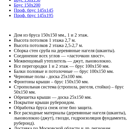
Брус 150х200
Проф. брус 145х145
Проф. брус 145х195
Дом из бруса 150х150 мм., 1 и 2 этаж.
Высота потолков 1 этажа 2,7 м.
Высота потолков 2 этажа 2,5-2,7 м.
Сборка стен сруба на деревянные нагеля (шканты).
Соединение всех углов — «ласточкин хвост».
Межвенцовый утеплитель — джут, льноволокно.
Все перегородки 1 и 2 этаж — брус 100х150 мм.
Балки половые и потолочные — брус 100х150 мм.
Черновые полы - доска 25х100 мм.
Фронтоны крыши – брус 150х150 мм.
Стропильная система (стропила, ригеля, стойки) – брус
50х150 мм.
Обрешетка крыши — доска 25х150 мм.
Покрытие крыши рубероидом.
Обработка бруса снеж огне био защита.
Все расходные материалы (деревянные нагеля (шканты),
льноволокно (джут), гвозди, гидроизоляция фундамента,
рубероид).
Доставка по Московской области и др. регионам