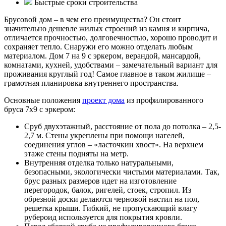
Быстрые сроки строительства
Брусовой дом – в чем его преимущества? Он стоит
значительно дешевле жилых строений из камня и кирпича,
отличается прочностью, долговечностью, хорошо проводит и
сохраняет тепло. Снаружи его можно отделать любым
материалом. Дом 7 на 9 с эркером, верандой, мансардой,
комнатами, кухней, удобствами – замечательный вариант для
проживания круглый год! Самое главное в таком жилище –
грамотная планировка внутреннего пространства.
Основные положения
проект дома
из профилированного
бруса 7х9 с эркером:
Сруб двухэтажный, расстояние от пола до потолка – 2,5-
2,7 м. Стены укреплены при помощи нагелей,
соединения углов – «ласточкин хвост». На верхнем
этаже стены подняты на метр.
Внутренняя отделка только натуральными,
безопасными, экологически чистыми материалами. Так,
брус разных размеров идет на изготовление
перегородок, балок, ригелей, стоек, стропил. Из
обрезной доски делаются черновой настил на пол,
решетка крыши. Гибкий, не пропускающий влагу
рубероид используется для покрытия кровли.