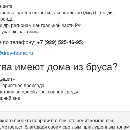
ащита.
нные нагеля (шканты), льноволокно (джут), гвозди,
роид).
и др. регионам центральной части РФ.
участке заказчика.
е по телефону:
+7 (929) 525-46-95;
@drev-home.ru
ва имеют дома из бруса?
дышит»
— приятная прохлада
ействию внешней агрессивной среды
ешний вид
жного проекта понравится тем, кто ценит комфорт и
 смотреться благодаря своим светлым приглушенным тонам