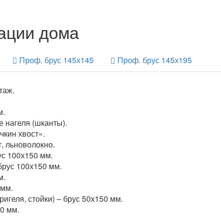
ации дома
Проф. брус 145х145
Проф. брус 145х195
таж.
м.
 нагеля (шканты).
чкин хвост».
, льноволокно.
ус 100х150 мм.
рус 100х150 мм.
м.
 мм.
игеля, стойки) – брус 50х150 мм.
0 мм.