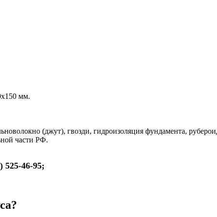
0х150 мм.
ьноволокно (джут), гвозди, гидроизоляция фундамента, руберои
ьной части РФ.
) 525-46-95;
са?